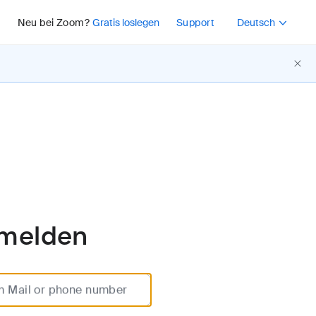
Für weitere Optionen
Neu bei Zoom?
Gratis loslegen
Support
Deutsch
melden
m Mail or phone number