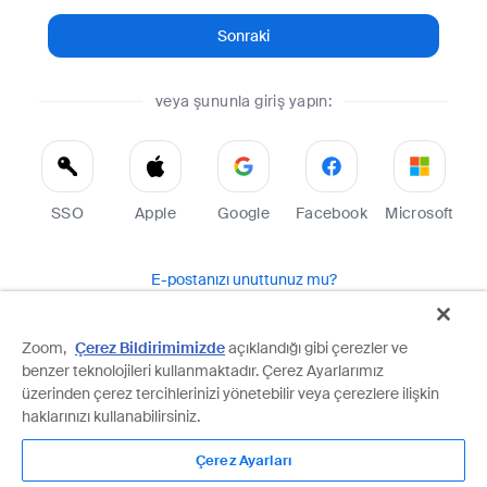
Sonraki
veya şununla giriş yapın:
SSO
Apple
Google
Facebook
Microsoft
E-postanızı unuttunuz mu?
Yardım
Koşullar
Gizlilik
Zoom,
Çerez Bildirimimizde
açıklandığı gibi çerezler ve
benzer teknolojileri kullanmaktadır. Çerez Ayarlarımız
Zoom, reCAPTCHA ile korunmakta olup Google
Gizlilik Politikası
ve
Hizmet Şartları
geçerlidir.
üzerinden çerez tercihlerinizi yönetebilir veya çerezlere ilişkin
haklarınızı kullanabilirsiniz.
Çerez Ayarları