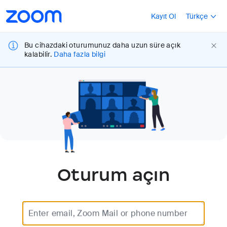
Loading
Erişilebilirliğe
Daha fazla seç
Kayıt Ol
Türkçe
Genel
Bakış
Bu cihazdaki oturumunuz daha uzun süre açık
kalabilir.
Daha fazla bilgi
Oturum açın
Enter email, Zoom Mail or phone number