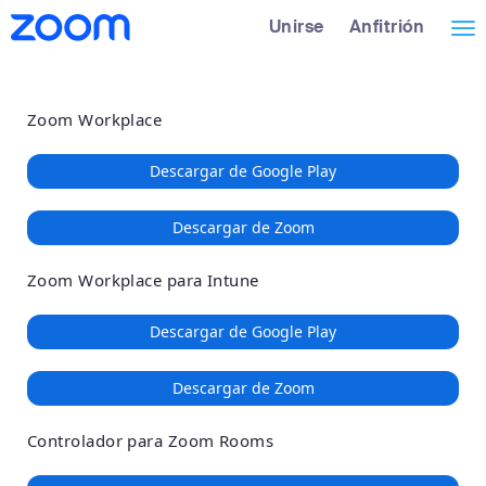
Loading
Omitir
Descripción
Unirse
Anfitrión
Tog
e
general
ir
de
nav
al
accesibilidad
Zoom Workplace
contenido
principal
Descargar de Google Play
Descargar de Zoom
Zoom Workplace para Intune
Descargar de Google Play
Descargar de Zoom
Controlador para Zoom Rooms