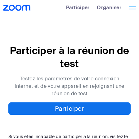
Passer
Aperçu
Participer
Organiser
Tog
au
de
contenu
l’accessibilité
nav
principal
Participer à la réunion de
test
Testez les paramètres de votre connexion
Internet et de votre appareil en rejoignant une
réunion de test
Participer
Si vous êtes incapable de participer à la réunion, visitez le